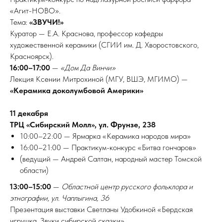
ИЗИТ
«Агит-НОВО».
Тема:
«ЗВУЧИ!»
Куратор — Е.А. Краснова, профессор кафедры
художественной керамики (СГИИ им. Д. Хворостовского,
Красноярск).
16:00–17:00
—
«Дом Да Винчи»
Лекция Ксении Митрохиной (МГУ, ВШЭ, МГИМО) —
«Керамика доколумбовой Америки»
11 декабря
ТРЦ «Сибирский Молл», ул. Фрунзе, 238
10:00–22:00 — Ярмарка «Керамика народов мира»
16:00–21:00 — Практикум-конкурс «Битва гончаров»
(ведущий — Андрей Салтан, народный мастер Томской
области)
13:00–15:00
—
Областной центр русского фольклора и
этнографии, ул. Чаплыгина, 36
Презентация выставки Светланы Удобкиной «Бердская
игрушка. Звуки сибирской сказки»