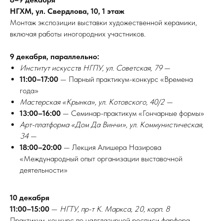
НГХМ, ул. Свердлова, 10, 1 этаж
Монтаж экспозиции выставки художественной керамики,
включая работы иногородних участников.
9 декабря, параллельно:
Институт искусств НГПУ, ул. Советская, 79
—
11:00–17:00
— Парный практикум-конкурс «Времена
года»
Мастерская «Крынка», ул. Котовского, 40/2
—
13:00–16:00
— Семинар-практикум «Гончарные формы»
Арт-платформа «Дом Да Винчи», ул. Коммунистическая,
34
—
18:00–20:00
— Лекция Алишера Назирова
«Международный опыт организации выставочной
деятельности»
10 декабря
11:00–15:00
—
НГТУ, пр-т К. Маркса, 20, корп. 8
Практикум-конкурс по надглазурной росписи фарфора